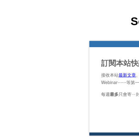
S
訂閱本站快
接收本站
最新文章
Webinar⋯⋯等
每週
最多
只會寄ㄧ